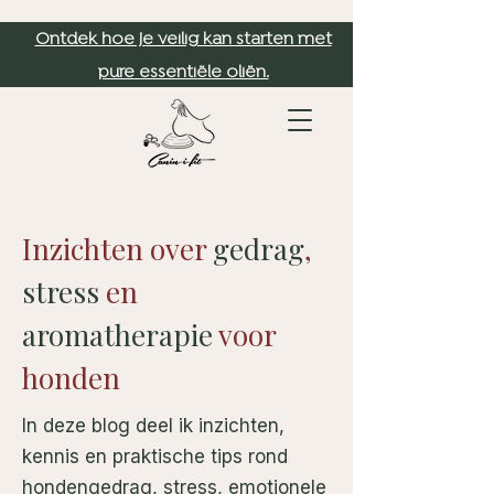
Ontdek hoe je veilig kan starten met
pure essentiële oliën.
Inzichten over
gedrag
,
stress
en
aromatherapie
voor
honden
In deze blog deel ik inzichten,
kennis en praktische tips rond
hondengedrag, stress, emotionele