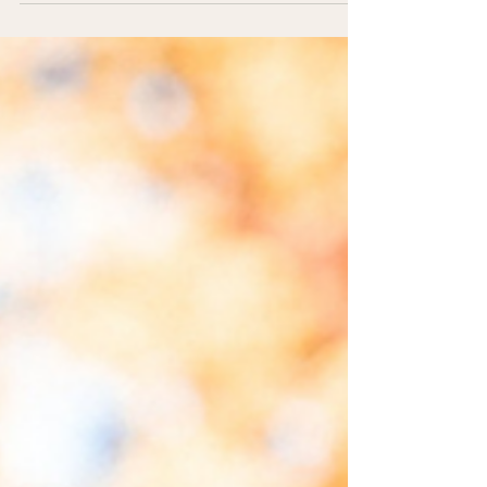
Wanneer je met aromazorg bij honden werkt,
kan het gebeuren dat een hond een geur
weigert. En dat moment is vaak veel
betekenisvoller dan we op het eerste gezicht
denken. Soms gebeurt er iets moois wanneer je
een geur rustig aanbiedt.Een hond komt
nieuwsgierig dichterbij. Je ziet hem even dieper
ademhalen. Of je merkt dat zijn lichaam zachter
wordt en hij een beetje ontspant. Maar soms
gebeurt er iets anders. De hond draait zijn
hoofd weg. Hij loopt een stukje verder. Of hij