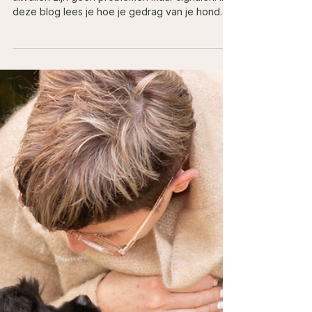
Gedrag van je hond begrijpen:
waarom gedrag altijd een
signaal is
Gedrag is nooit willekeurig. Blaffen, trekken of
uitvallen zijn geen problemen maar signalen. In
deze blog lees je hoe je gedrag van je hond
beter leert begrijpen en waarom echte
verandering start bij de oorzaak. 🌿🐾