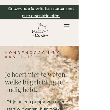
Ontdek hoe je veilig kan starten met
pure essentiële oliën.
HONDENCOACHING
AAN HUIS
Je hoeft niet te weten
welke begeleiding je
nodig hebt.
Of je nu een puppy een goede
start wilt geven, hulp zoekt bij