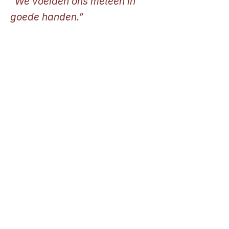
“We voelden ons meteen in
goede handen.”
We zijn heel tevreden over de
manier waarop Ann werkt.
Het is een geruststelling om
iemand te vinden die met zoveel
aandacht kijkt naar zowel onze
hond als ons gezin.
De begeleiding voelde rustig,
duidelijk en afgestemd op wat wij
nodig hadden. Onze hond voelde
zich zichtbaar comfortabel en we
merkten snel dat er meer rust en
vertrouwen ontstond.