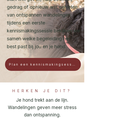
gedrag of opnieuw wilt genieten
van ontspannen wandelingen:
tijdens een eerste
kennismakingssessie bekijken we
samen welke begeleiding het
best past bij jou en je hond.
Plan een kennismakingsessie
HERKEN JE DIT?
Je hond trekt aan de lijn.
Wandelingen geven meer stress
dan ontspanning.