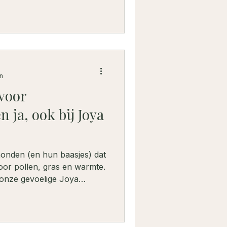
n
voor
 ja, ook bij Joya
onden (en hun baasjes) dat
oor pollen, gras en warmte.
k onze gevoelige Joya
jk trio van lavendel,
aarom Copaiba in de
lling is. Altijd zacht,