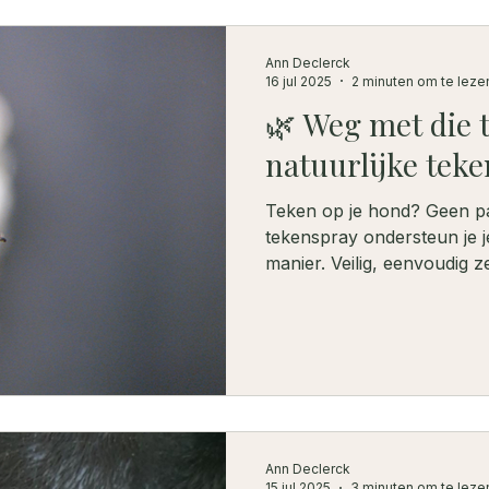
afgestemd en holistisch. 💚
Ann Declerck
16 jul 2025
2 minuten om te leze
🌿 Weg met die 
natuurlijke tek
Teken op je hond? Geen pa
tekenspray ondersteun je 
manier. Veilig, eenvoudig z
wie liever kiest voor puur 
Ann Declerck
15 jul 2025
3 minuten om te leze