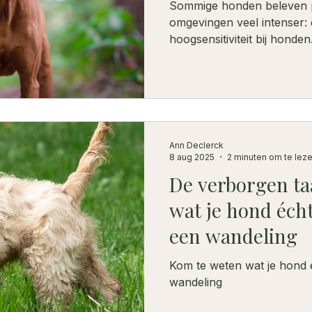
Sommige honden beleven p
omgevingen veel intenser:
hoogsensitiviteit bij honden
haar hond en leerde dankzi
rustmomenten en natuurli
helpen ontspannen. Niet d
door minder te moeten. Z
balans én groeide hun ban
zachte ondersteuning kan z
Ann Declerck
8 aug 2025
2 minuten om te lez
De verborgen ta
wat je hond écht
een wandeling
Kom te weten wat je hond é
wandeling