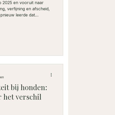
op 2025 en vooruit naar
ng, verfijning en afscheid,
opnieuw leerde dat
anuit aromazorg en
 deel ik hoe rust,
natuurlijk werken ruimte
ering bij mens en hond.
zen
eit bij honden:
 het verschil