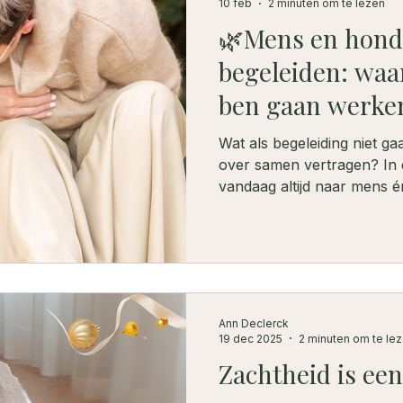
10 feb
2 minuten om te lezen
🌿Mens en hon
begeleiden: waa
ben gaan werke
Wat als begeleiding niet g
over samen vertragen? In 
vandaag altijd naar mens 
wat dat verandert.
Ann Declerck
19 dec 2025
2 minuten om te le
Zachtheid is ee