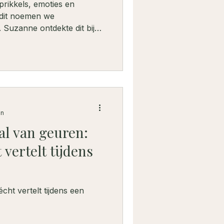
rikkels, emoties en
 dit noemen we
. Suzanne ontdekte dit bij
j mijn begeleiding hoe
jke geuren hem konden
oor meer te doen, maar net
o vond haar hond opnieuw
d. Ontdek hoe geur een
ijn.
en
al van geuren:
 vertelt tijdens
cht vertelt tijdens een