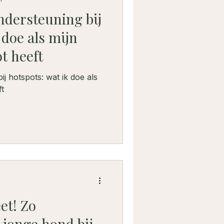
ndersteuning bij
 doe als mijn
t heeft
ij hotspots: wat ik doe als
ft
et! Zo
 jonge hond bij