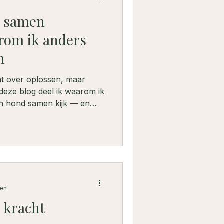
d samen
rom ik anders
n
aat over oplossen, maar
deze blog deel ik waarom ik
én hond samen kijk — en
zen
n kracht