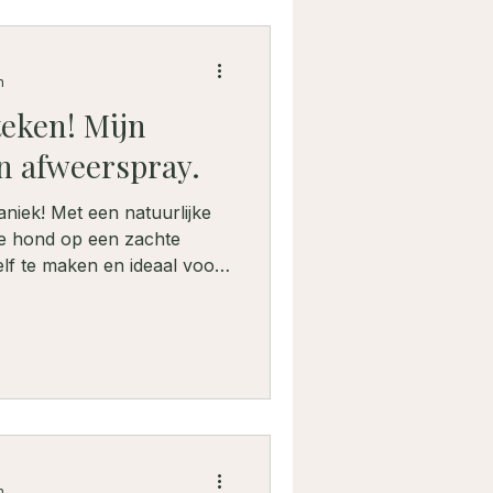
n
teken! Mijn
en afweerspray.
niek! Met een natuurlijke
je hond op een zachte
elf te maken en ideaal voor
natuur. 🌿
n