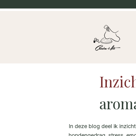
Inzic
arom
In deze blog deel ik inzich
hondengedrag, stress, emo