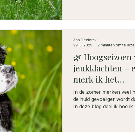
Ann Declerck
29 jul 2025
2 minuten om te leze
🌿 Hoogseizoen 
jeukklachten – en
merk ik het...
In de zomer merken veel h
de huid gevoeliger wordt d
In deze blog deel ik hoe i
ondersteun met een natuurli
lemon en pepermunt, en w
voeding zo’n krachtige aanvu