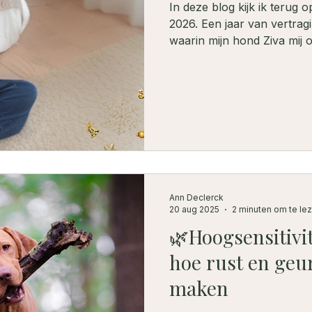
In deze blog kijk ik terug 
2026. Een jaar van vertragi
waarin mijn hond Ziva mij 
zachtheid een kracht is. V
holistische hondencoaching
emotionele begeleiding en 
creëren voor echte verand
Ann Declerck
20 aug 2025
2 minuten om te le
🌿Hoogsensitivit
hoe rust en geur
maken