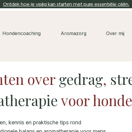
Ontdek hoe je veilig kan starten met pure essentiële oliën.
Hondencoaching
Aromazorg
Over mij
hten over
gedrag
,
str
atherapie
voor hond
ten, kennis en praktische tips rond
tionele balans en aromatherapie voor mens